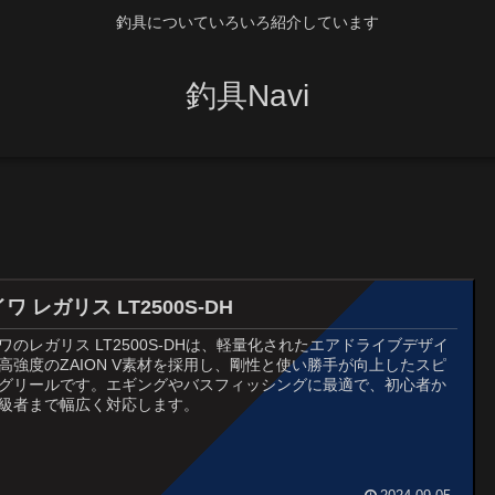
釣具についていろいろ紹介しています
釣具Navi
ワ レガリス LT2500S-DH
ワのレガリス LT2500S-DHは、軽量化されたエアドライブデザイ
高強度のZAION V素材を採用し、剛性と使い勝手が向上したスピ
グリールです。エギングやバスフィッシングに最適で、初心者か
級者まで幅広く対応します。