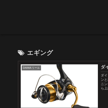
エギング
ダイ
DAIWA リール
ダイ
ンと
ニン
ら上