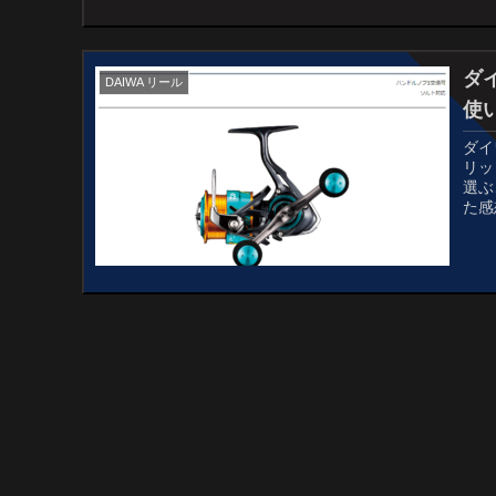
ダイ
DAIWA リール
使
ダイ
リッ
選ぶ
た感